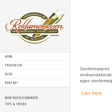
HOME
PRODUKTER
Storformatpri
BLOG
vinduesdekorat
egen storformat
KONTAKT
Læs mere
om St
MONTAGEVEJLEDNINGER
TIPS & TRICKS