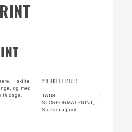
RINT
INT
PROJEKT DETALJER
re, skilte,
ange, og med
r få dage.
TAGS :
STORFORMATPRINT,
Storformatprint